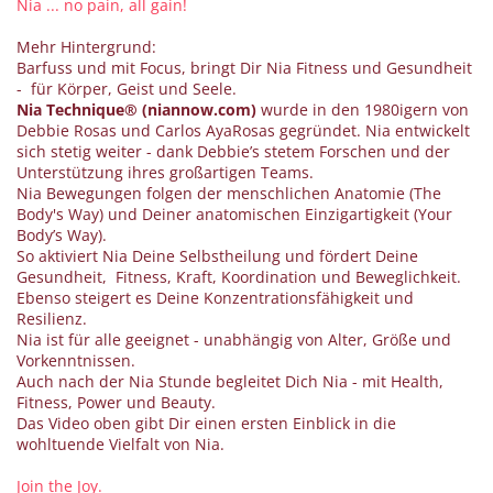
Nia ... no pain, all gain!
Mehr Hintergrund:
Barfuss und mit Focus, bringt Dir Nia Fitness und Gesundheit
- für Körper, Geist und Seele.
Nia Technique® (niannow.com)
wurde in den 1980igern von
Debbie Rosas und Carlos AyaRosas gegründet. Nia entwickelt
sich stetig weiter - dank Debbie’s stetem Forschen und der
Unterstützung ihres großartigen Teams.
Nia Bewegungen folgen der menschlichen Anatomie (The
Body's Way) und Deiner anatomischen Einzigartigkeit (Your
Body’s Way).
So aktiviert Nia Deine Selbstheilung und fördert Deine
Gesundheit, Fitness, Kraft, Koordination und Beweglichkeit.
Ebenso steigert es Deine Konzentrationsfähigkeit und
Resilienz.
Nia ist für alle geeignet - unabhängig von Alter, Größe und
Vorkenntnissen.
Auch nach der Nia Stunde begleitet Dich Nia - mit Health,
Fitness, Power und Beauty.
Das Video oben gibt Dir einen ersten Einblick in die
wohltuende Vielfalt von Nia.
Join the Joy.