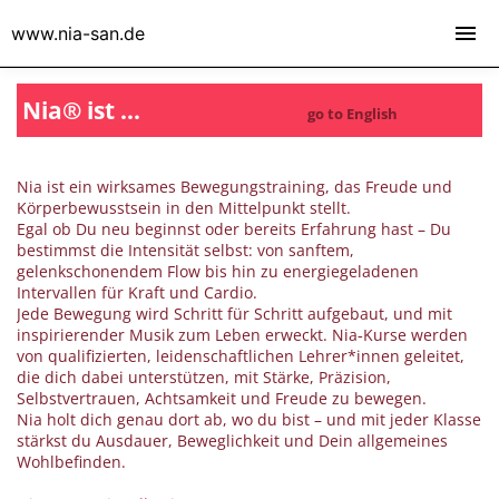
www.nia-san.de
Nia® ist ...
go to English
Nia® heißt Dich willkommen ("Welcome to
Nia ist ein wirksames Bewegungstraining, das Freude und
Körperbewusstsein in den Mittelpunkt stellt.
Nia®" in German)
Egal ob Du neu beginnst oder bereits Erfahrung hast – Du
bestimmst die Intensität selbst: von sanftem,
gelenkschonendem Flow bis hin zu energiegeladenen
Intervallen für Kraft und Cardio.
Jede Bewegung wird Schritt für Schritt aufgebaut, und mit
inspirierender Musik zum Leben erweckt. Nia‑Kurse werden
von qualifizierten, leidenschaftlichen Lehrer*innen geleitet,
die dich dabei unterstützen, mit Stärke, Präzision,
Selbstvertrauen, Achtsamkeit und Freude zu bewegen.
Nia holt dich genau dort ab, wo du bist – und mit jeder Klasse
stärkst du Ausdauer, Beweglichkeit und Dein allgemeines
Wohlbefinden.